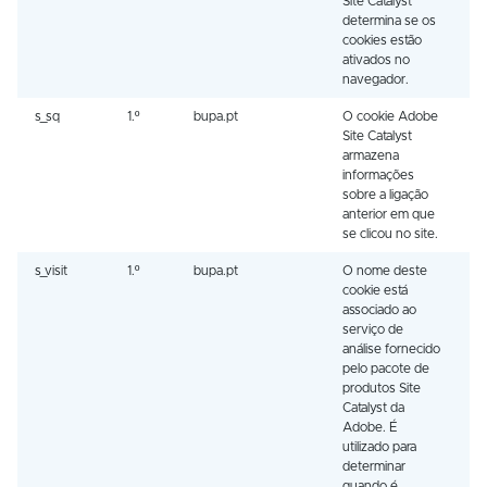
Site Catalyst
determina se os
cookies estão
ativados no
navegador.
s_sq
1.º
bupa.pt
O cookie Adobe
S
Site Catalyst
armazena
informações
sobre a ligação
anterior em que
se clicou no site.
s_visit
1.º
bupa.pt
O nome deste
S
cookie está
associado ao
serviço de
análise fornecido
pelo pacote de
produtos Site
Catalyst da
Adobe. É
utilizado para
determinar
quando é