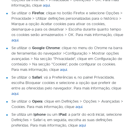
Opções da Internet > Privacidade > Definições > OK. Para mais
informação, clique
aqui
.
Se utilizar o
Firefox
: clique no botão Firefox e selecione Opções >
Privacidade > Utilizar definições personalizadas para o histórico >
Marque a opção Aceitar cookies para ativar os cookies,
desmarque-a para os desativar > Escolha durante quanto tempo
os cookies serão armazenados > OK. Para mais informação, clique
aqui
.
Se utilizar o
Google Chrome
: clique no menu do Chrome na barra
de ferramentas do navegador >Configuração > Mostrar opções
avançadas > Na secção "Privacidade", clique em Configuração de
conteúdo > Na secção "Cookies", pode configurar os cookies.
Para mais informação, clique
aqui
.
Se utilizar o
Safari
: vá a Preferências e, no painel Privacidade,
escolha Bloquear cookies e selecione a opção que preferir de
entre as oferecidas pelo navegador. Para mais informação, clique
aqui
.
Se utilizar o
Opera
: clique em Definições > Opções > Avançadas >
Cookies. Para mais informação, clique
aqui
.
Se utiliza um
Iphone
ou um
IPad
: a partir do ecrã inicial, selecione
Definições > Safari e, em seguida, escolha as suas definições
preferidas. Para mais informação, clique
aqui