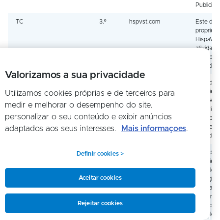
Publicida
TC
3.º
hspvst.com
Este dom
propried
HispaVist
atividade
principal 
Publicida
Valorizamos a sua privacidade
CMPRO
3.º
casalemedia.com
Este dom
propried
Utilizamos cookies próprias e de terceiros para
Casale M
medir e melhorar o desempenho do site,
A ativida
personalizar o seu conteúdo e exibir anúncios
principal 
empresa 
adaptados aos seus interesses.
Mais informaçoes
.
Publicida
receive-cookie-
3.º
doubleclick.net
Este dom
Definir cookies >
deprecation
propried
Doublecli
Aceitar cookies
(Google).
atividade
comercial
Rejeitar cookies
principal 
Doublecli