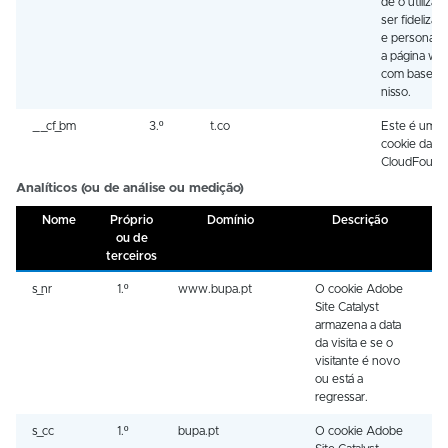
de o utilizad
ser fidelizado
e personaliz
a página we
com base
nisso.
__cf_bm
3.º
t.co
Este é um
cookie da
CloudFound
Analíticos (ou de análise ou medição)
Nome
Próprio
Domínio
Descrição
Du
ou de
terceiros
s_nr
1.º
www.bupa.pt
O cookie Adobe
1
Site Catalyst
armazena a data
da visita e se o
visitante é novo
ou está a
regressar.
s_cc
1.º
bupa.pt
O cookie Adobe
S