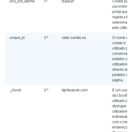
wcs_por_idioma
1.º
bupa.pt
Cookie para
uso interno 
portal que
regista a lín
selecionada
pelo utilizado
unique_id
3.º
static.sanitas.es
O nome des
cookie é
utilizado par
conservar o
estados dos
utilizadores
através de
pedidos de
página.
_cfuvid
3.º
lightboxcdn.com
É um cookie
da Cloudflar
utilizado par
distinguir
utilizadores
individuais
com o mes
endereço d