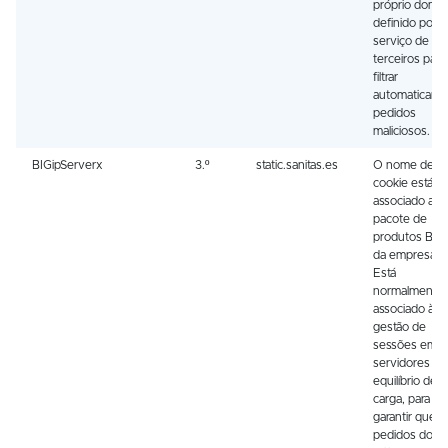
próprio domín
definido por 
serviço de
terceiros para
filtrar
automaticame
pedidos
maliciosos.
BIGipServerx
3.º
static.sanitas.es
O nome dest
cookie está
associado ao
pacote de
produtos BIG
da empresa F
Está
normalmente
associado à
gestão de
sessões em
servidores c
equilíbrio de
carga, para
garantir que o
pedidos dos