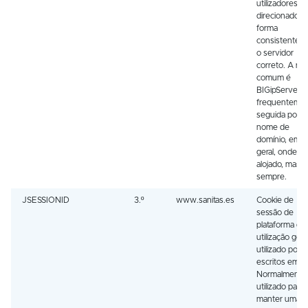
utilizadores s
direcionados 
forma
consistente p
o servidor
correto. A raiz
comum é
BIGipServer, 
frequenteme
seguida por 
nome de
domínio, em
geral, onde es
alojado, mas 
sempre.
JSESSIONID
3.º
www.sanitas.es
Cookie de
sessão de
plataforma de
utilização geral
utilizado por s
escritos em J
Normalmente,
utilizado para
manter uma