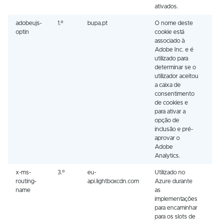
ativados.
adobeujs-
1.º
bupa.pt
O nome deste
1 
optin
cookie está
associado à
Adobe Inc. e é
utilizado para
determinar se o
utilizador aceitou
a caixa de
consentimento
de cookies e
para ativar a
opção de
inclusão e pré-
aprovar o
Adobe
Analytics.
x-ms-
3.º
eu-
Utilizado no
S
routing-
api.lightboxcdn.com
Azure durante
name
as
implementações
para encaminhar
para os slots de