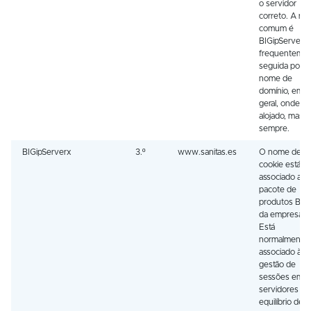
o servidor
correto. A raiz
comum é
BIGipServer, 
frequenteme
seguida por 
nome de
domínio, em
geral, onde es
alojado, mas 
sempre.
BIGipServerx
3.º
www.sanitas.es
O nome dest
cookie está
associado ao
pacote de
produtos BIG
da empresa F
Está
normalmente
associado à
gestão de
sessões em
servidores c
equilíbrio de