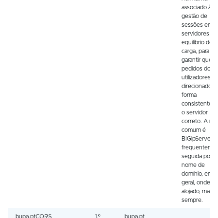
associado à
gestão de
sessões em
servidores c
equilíbrio de
carga, para
garantir que o
pedidos dos
utilizadores s
direcionados 
forma
consistente p
o servidor
correto. A raiz
comum é
BIGipServer, 
frequenteme
seguida por 
nome de
domínio, em
geral, onde es
alojado, mas 
sempre.
bupa.ptCORS
1.º
bupa.pt