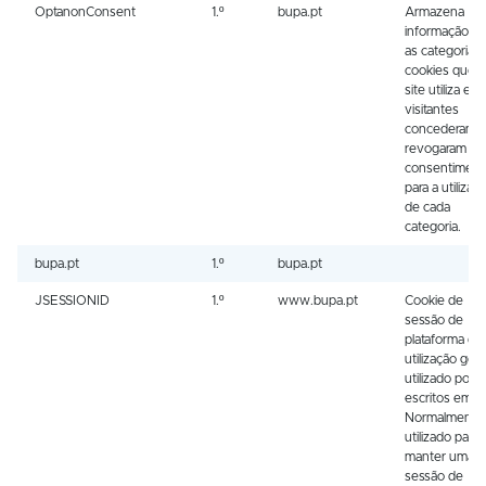
OptanonConsent
1.º
bupa.pt
Armazena
informação s
as categorias
cookies que o
site utiliza e s
visitantes
concederam 
revogaram o 
consentiment
para a utilizaç
de cada
categoria.
bupa.pt
1.º
bupa.pt
JSESSIONID
1.º
www.bupa.pt
Cookie de
sessão de
plataforma de
utilização geral
utilizado por s
escritos em J
Normalmente,
utilizado para
manter uma
sessão de