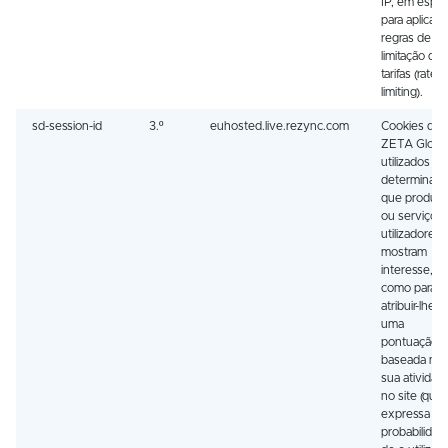
IP, em espec
para aplicar
regras de
limitação de
tarifas (rate-
limiting).
sd-session-id
3.º
euhosted.live.rezync.com
Cookies da
ZETA Globa
utilizados pa
determinar 
que produto
ou serviços 
utilizadores
mostram
interesse, 
como para
atribuir-lhes
uma
pontuação
baseada na
sua atividad
no site (que
expressa a
probabilidad