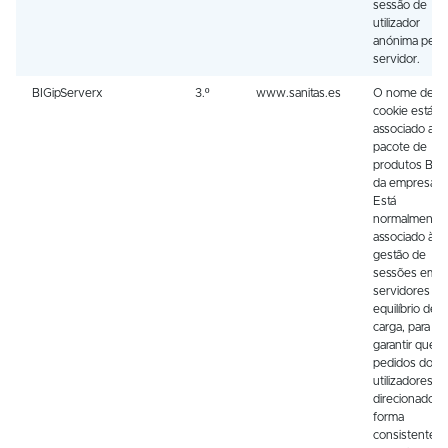
sessão de
utilizador
anónima pelo
servidor.
BIGipServerx
3.º
www.sanitas.es
O nome dest
cookie está
associado ao
pacote de
produtos BIG
da empresa F
Está
normalmente
associado à
gestão de
sessões em
servidores c
equilíbrio de
carga, para
garantir que o
pedidos dos
utilizadores s
direcionados 
forma
consistente p