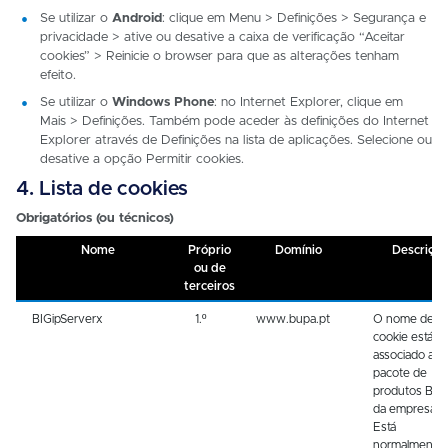
Se utilizar o
Android
: clique em Menu > Definições > Segurança e
privacidade > ative ou desative a caixa de verificação “Aceitar
cookies” > Reinicie o browser para que as alterações tenham
efeito.
Se utilizar o
Windows Phone
: no Internet Explorer, clique em
Mais > Definições. Também pode aceder às definições do Internet
Explorer através de Definições na lista de aplicações. Selecione ou
desative a opção Permitir cookies.
4. Lista de cookies
Obrigatórios (ou técnicos)
Nome
Próprio
Domínio
Descrição
ou de
terceiros
BIGipServerx
1.º
www.bupa.pt
O nome dest
cookie está
associado ao
pacote de
produtos BIG
da empresa F
Está
normalmente