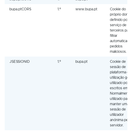
bupa.ptCORS
1.º
www.bupa.pt
Cookie do
próprio domín
definido por 
serviço de
terceiros para
filtrar
automaticame
pedidos
maliciosos.
JSESSIONID
1.º
bupa.pt
Cookie de
sessão de
plataforma de
utilização geral
utilizado por s
escritos em J
Normalmente,
utilizado para
manter uma
sessão de
utilizador
anónima pelo
servidor.