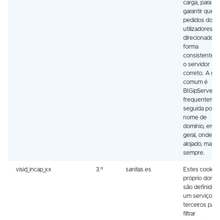
carga, para
garantir que o
pedidos dos
utilizadores s
direcionados 
forma
consistente p
o servidor
correto. A raiz
comum é
BIGipServer, 
frequenteme
seguida por 
nome de
domínio, em
geral, onde es
alojado, mas 
sempre.
visid_incap_xx
3.º
sanitas.es
Estes cookies
próprio domín
são definidos
um serviço d
terceiros para
filtrar