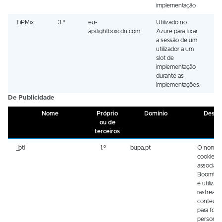
implementação
TiPMix
3.º
eu-
Utilizado no
S
api.lightboxcdn.com
Azure para fixar
a sessão de um
utilizador a um
slot de
implementação
durante as
implementações.
De Publicidade
Nome
Próprio
Domínio
Descr
ou de
terceiros
_bti
1.º
bupa.pt
O nome 
cookie es
associad
Boomtrai
é utilizad
rastrear
conteúd
para folh
personal