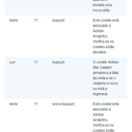
iniciada uma
nova visita.
teste
1.º
bupa.pt
Este cookie está
S
associado à
Adobe
Analytics.
Verifica se os
cookies estão
ativados.
s_nr
1.º
bupa.pt
O cookie Adobe
1
Site Catalyst
armazena a data
da visita e se o
visitante é novo
ou está a
regressar.
teste
1.º
www.bupa.pt
Este cookie está
S
associado à
Adobe
Analytics.
Verifica se os
cookies estão