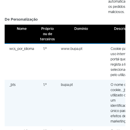
automaticame
os pedidos
maliciosos.
De Personalização
Nome
Próprio
Domínio
Descriçã
ou de
terceiros
wcs_por_idioma
1.º
www.bupa.pt
Cookie para
uso interno 
portal que
regista a lín
selecionada
pelo utilizado
_bts
1.º
bupa.pt
O nome des
cookie, _bts,
utilizado co
um
identificador
único para
efeitos de
marketing.T