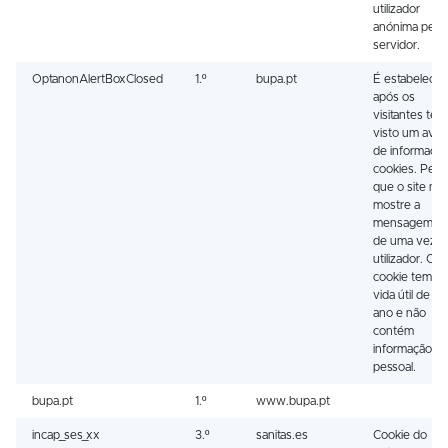
utilizador
anónima pelo
servidor.
OptanonAlertBoxClosed
1.º
bupa.pt
É estabelecid
após os
visitantes ter
visto um avis
de informaçã
cookies. Perm
que o site nã
mostre a
mensagem ma
de uma vez a
utilizador. O
cookie tem u
vida útil de u
ano e não
contém
informação
pessoal.
bupa.pt
1.º
www.bupa.pt
incap_ses_xx
3.º
sanitas.es
Cookie do