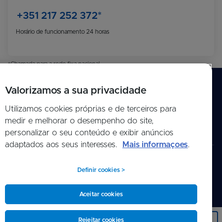
+351 217 252 372*
Horário de funcionamento 24 horas
*Chamada para a rede fixa nacional
Valorizamos a sua privacidade
Utilizamos cookies próprias e de terceiros para
medir e melhorar o desempenho do site,
Atalhos
personalizar o seu conteúdo e exibir anúncios
adaptados aos seus interesses.
Mais informaçoes
.
Definir cookies >
© 2026 Sanitas.pt
Aviso Legal
Política de cookies
Política de privacidade
Canal de denúncias (Speak Up)
Aceitar cookies
Rejeitar cookies